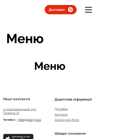
Доставка
Меню
Меню
Наші контакти
Додаткова інформація
Доставка
м. Кропивницький, вул.
Гагаріна 1 А
Контакти
Телефон:
Застосунок Point
+38 (095) 029 71 01
Швидкі посилання